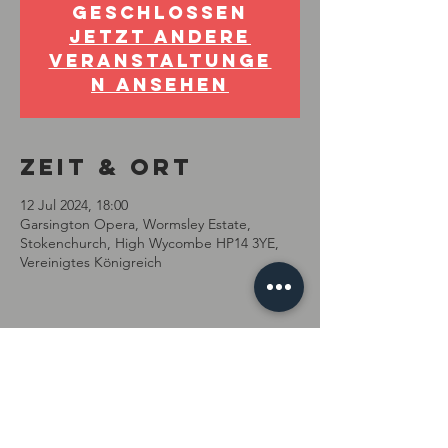
geschlossen
Jetzt andere
Veranstaltunge
n ansehen
Zeit & Ort
12 Jul 2024, 18:00
Garsington Opera, Wormsley Estate,
Stokenchurch, High Wycombe HP14 3YE,
Vereinigtes Königreich
Diese
Veranstaltung
teilen