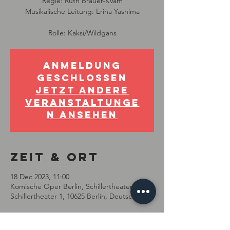
Regie: Ruth Brauer-Kvam
Musikalische Leitung: Erina Yashima
Rolle: Kaksi/Wildgans
Anmeldung
geschlossen
Jetzt andere
Veranstaltunge
n ansehen
Zeit & Ort
18 Dec 2023, 11:00
Komische Oper Berlin, Schillertheater, Am
Schillertheater 1, 10625 Berlin, Deutschland