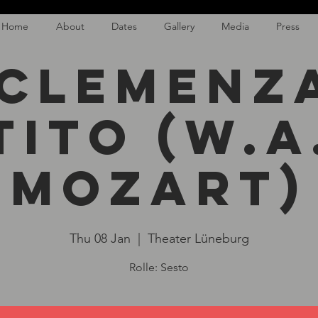
Home
About
Dates
Gallery
Media
Press
 clemenza
Tito (W.A
Mozart)
Thu 08 Jan
  |  
Theater Lüneburg
Rolle: Sesto