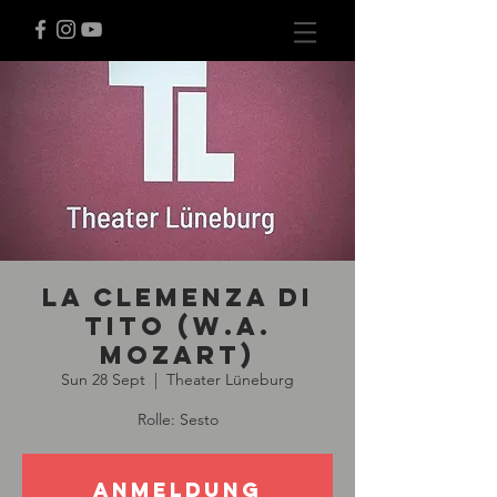
La clemenza di
Tito (W.A.
Mozart)
Sun 28 Sept
  |  
Theater Lüneburg
Rolle: Sesto
Anmeldung