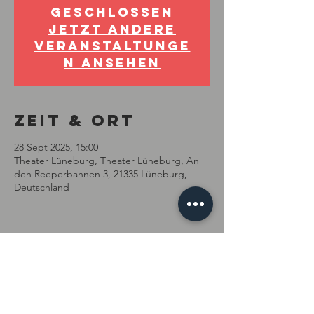
geschlossen
Jetzt andere
Veranstaltunge
n ansehen
Zeit & Ort
28 Sept 2025, 15:00
Theater Lüneburg, Theater Lüneburg, An
den Reeperbahnen 3, 21335 Lüneburg,
Deutschland
Diese
Veranstaltung
teilen