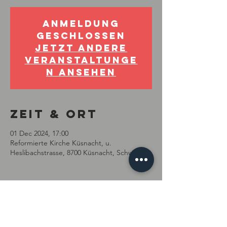
Anmeldung
geschlossen
Jetzt andere
Veranstaltunge
n ansehen
Zeit & Ort
01 Dec 2024, 17:00
Reformierte Kirche Küsnacht, u.
Heslibachstrasse, 8700 Küsnacht, Schweiz
Diese
Veranstaltung